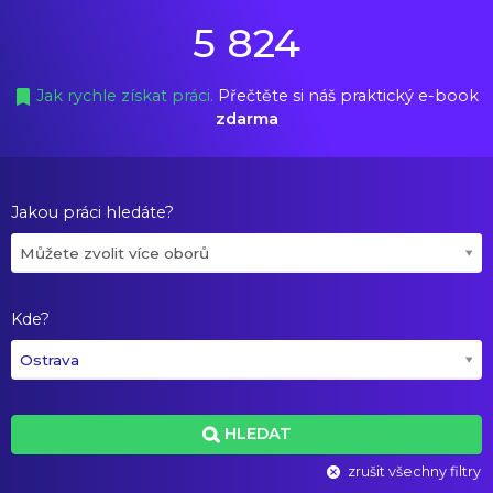
5 824
Jak rychle získat práci.
Přečtěte si náš praktický e-book
zdarma
Jakou práci hledáte?
Můžete zvolit více oborů
Kde?
Ostrava
HLEDAT
zrušit všechny filtry