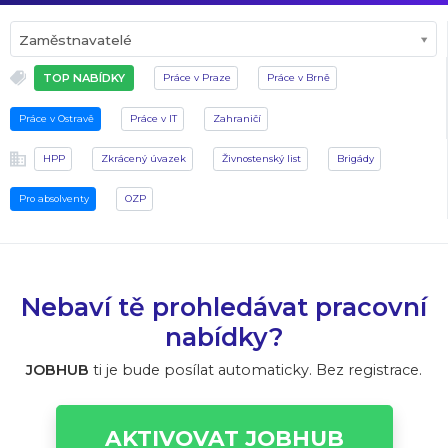
Zaměstnavatelé
TOP NABÍDKY
Práce v Praze
Práce v Brně
Práce v Ostravě
Práce v IT
Zahraničí
HPP
Zkrácený úvazek
Živnostenský list
Brigády
Pro absolventy
OZP
Nebaví tě prohledávat pracovní
nabídky?
JOBHUB
ti je bude posílat automaticky. Bez registrace.
AKTIVOVAT JOBHUB