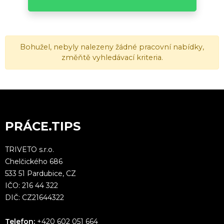
Bohužel, nebyly nalezeny žádné pracovní nabídky,
změňtě vyhledávací kriteria.
PRÁCE.TIPS
TRIVETO s.r.o.
Chelčického 686
533 51 Pardubice, CZ
IČO: 216 44 322
DIČ: CZ21644322
Telefon:
+420 602 051 664