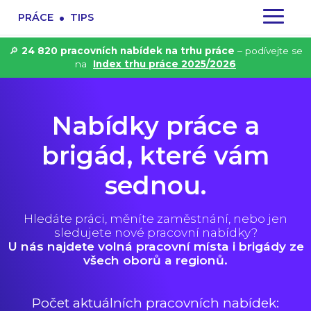
.
PRÁCE
TIPS
🔎
24 820 pracovních nabídek na trhu práce
– podívejte se
na
Index trhu práce 2025/2026
Nabídky práce a
brigád, které vám
sednou.
Hledáte práci, měníte zaměstnání, nebo jen
sledujete nové pracovní nabídky?
U nás najdete volná pracovní místa i brigády ze
všech oborů a regionů.
Počet aktuálních pracovních nabídek: