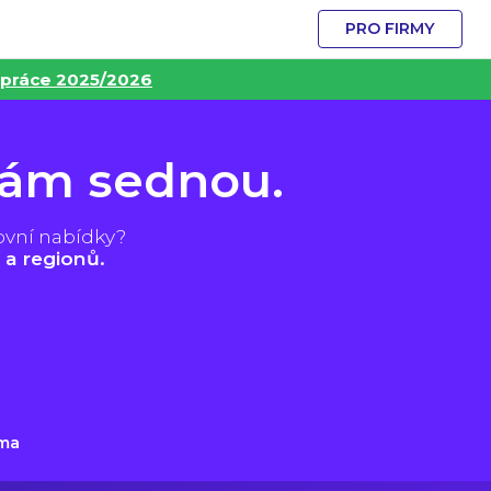
PRO FIRMY
 práce 2025/2026
vám sednou.
ovní nabídky?
 a regionů.
ma