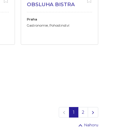
OBSLUHA BISTRA
Praha
Gastronomie, Pohostinství
Předchozí
Další
1
2
Nahoru