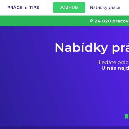
.
JOBHUB
PRÁCE
TIPS
Nabídky práce
🔎
24 820 pracov
Nabídky pr
Hledáte prác
U nás najd