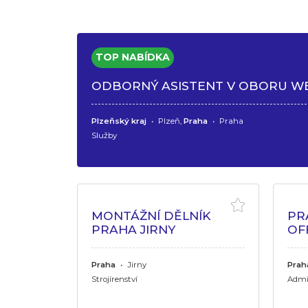
ODBORNÝ ASISTENT V OBORU W
Plzeňský kraj
•
Plzeň,
Praha
•
Praha
Služby
MONTÁŽNÍ DĚLNÍK
PR
PRAHA JIRNY
OF
Praha
•
Jirny
Prah
Strojírenství
Admi