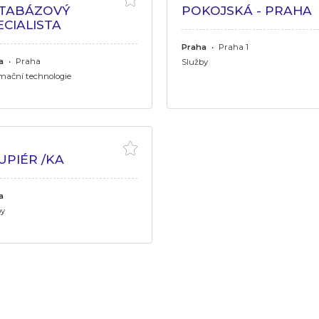
TABÁZOVÝ
POKOJSKÁ - PRAHA
ECIALISTA
Praha
•
Praha 1
a
•
Praha
Služby
mační technologie
UPIÉR /KA
a
by