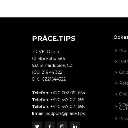
PRÁCE.TIPS
Odka
Pro 
TRIVETO s.r.o.
Chelčického 686
Potř
533 51 Pardubice, CZ
IČO: 216 44 322
Co 
DIČ: CZ21644322
Ref
Telefon:
+420 602 051 664
Obc
Telefon:
+420 537 021 659
Smě
Telefon:
+420 537 021 658
GD
Email:
podpora@prace.tips
Priv