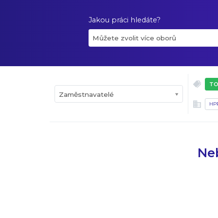
Jakou práci hledáte?
Můžete zvolit více oborů
TO
Zaměstnavatelé
HP
Neb