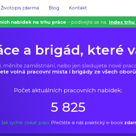
Životopis zdarma
Blog
Kontakt
ních nabídek na trhu práce
– podívejte se na
Index trhu
áce a brigád, které 
i, měníte zaměstnání, nebo jen sledujete nové prac
ete volná pracovní místa i brigády ze všech oborů
Počet aktuálních pracovních nabídek:
5 825
Jak rychle získat práci.
Přečtěte si náš praktický e-book
zdar