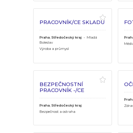
PRACOVNÍK/CE SKLADU
FO
Praha
,
Středočeský kraj
•
Mladá
Prah
Boleslav
Médi
Výroba a průmysl
BEZPEČNOSTNÍ
OČ
PRACOVNÍK -/CE
Prah
Praha
,
Středočeský kraj
Zdrav
Bezpečnost a ostraha