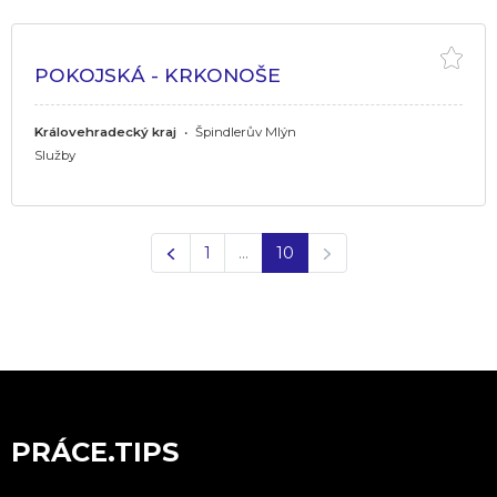
POKOJSKÁ - KRKONOŠE
Královehradecký kraj
•
Špindlerův Mlýn
Služby
Předchozí
Další
1
…
10
PRÁCE.TIPS