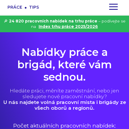
.
PRÁCE
TIPS
🔎
24 820 pracovních nabídek na trhu práce
– podívejte se
na
Index trhu práce 2025/2026
Nabídky práce a
brigád, které vám
sednou.
Hledáte práci, měníte zaměstnání, nebo jen
sledujete nové pracovní nabídky?
U nás najdete volná pracovní místa i brigády ze
všech oborů a regionů.
Počet aktuálních pracovních nabídek: