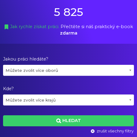
5 825
Jak rychle získat práci.
Přečtěte si náš praktický e-book
zdarma
Jakou práci hledáte?
Můžete zvolit více oborů
Kde?
Můžete zvolit více krajů
HLEDAT
zrušit všechny filtry