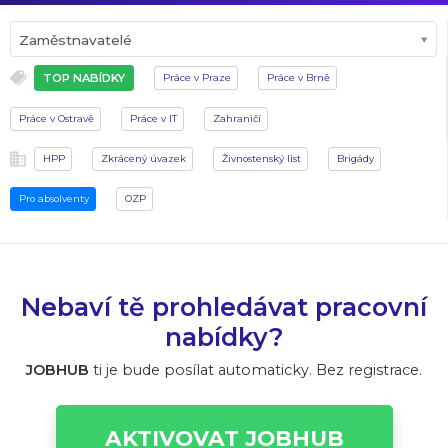
Zaměstnavatelé
TOP NABÍDKY
Práce v Praze
Práce v Brně
Práce v Ostravě
Práce v IT
Zahraničí
HPP
Zkrácený úvazek
Živnostenský list
Brigády
Pro absolventy
OZP
Nebaví tě prohledávat pracovní
nabídky?
JOBHUB
ti je bude posílat automaticky. Bez registrace.
AKTIVOVAT JOBHUB