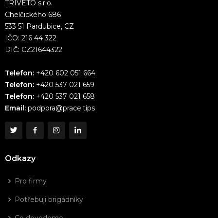
TRIVETO s.r.o.
Chelčického 686
533 51 Pardubice, CZ
IČO: 216 44 322
DIČ: CZ21644322
Telefon:
+420 602 051 664
Telefon:
+420 537 021 659
Telefon:
+420 537 021 658
Email:
podpora@prace.tips
Odkazy
Pro firmy
Potřebuji brigádníky
Co dovedeme