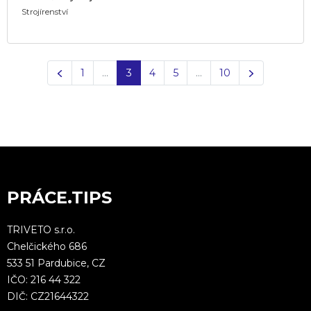
Strojírenství
Předchozí
Další
1
…
3
4
5
…
10
PRÁCE.TIPS
TRIVETO s.r.o.
Chelčického 686
533 51 Pardubice, CZ
IČO: 216 44 322
DIČ: CZ21644322