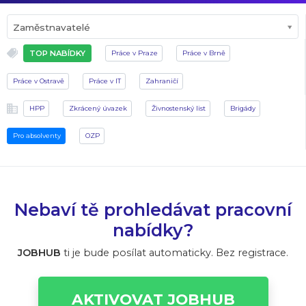
Zaměstnavatelé
TOP NABÍDKY
Práce v Praze
Práce v Brně
Práce v Ostravě
Práce v IT
Zahraničí
HPP
Zkrácený úvazek
Živnostenský list
Brigády
Pro absolventy
OZP
Nebaví tě prohledávat pracovní
nabídky?
JOBHUB
ti je bude posílat automaticky. Bez registrace.
AKTIVOVAT JOBHUB