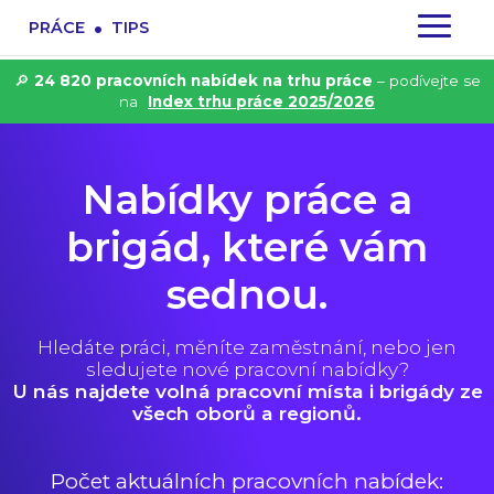
.
PRÁCE
TIPS
🔎
24 820 pracovních nabídek na trhu práce
– podívejte se
na
Index trhu práce 2025/2026
Nabídky práce a
brigád, které vám
sednou.
Hledáte práci, měníte zaměstnání, nebo jen
sledujete nové pracovní nabídky?
U nás najdete volná pracovní místa i brigády ze
všech oborů a regionů.
Počet aktuálních pracovních nabídek: