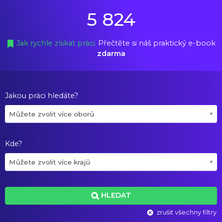
5 824
Jak rychle získat práci.
Přečtěte si náš praktický e-book
zdarma
Jakou práci hledáte?
Můžete zvolit více oborů
Kde?
Můžete zvolit více krajů
HLEDAT
zrušit všechny filtry