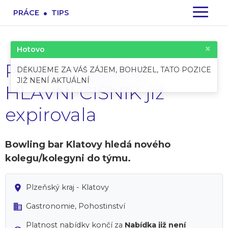
.
PRÁCE
TIPS
×
Hotovo
Pracovní pozice:
DĚKUJEME ZA VÁŠ ZÁJEM, BOHUŽEL, TATO POZICE
JIŽ NENÍ AKTUÁLNÍ
HLAVNÍ ČÍŠNÍK již
expirovala
Bowling bar Klatovy hledá nového
kolegu/kolegyni do týmu.
Plzeňský kraj - Klatovy
Gastronomie, Pohostinství
Platnost nabídky končí za
Nabídka již není