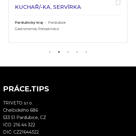
KUCHAŘ/-KA, SERVÍRKA
Pardubický kraj
•
Pardubice
Gastronomie, Pohostinství
PRÁCE.TIPS
TRIVETO s.r.o.
Chelčického 686
533 51 Pardubice, CZ
IČO: 216 44 322
DIČ: CZ21644322