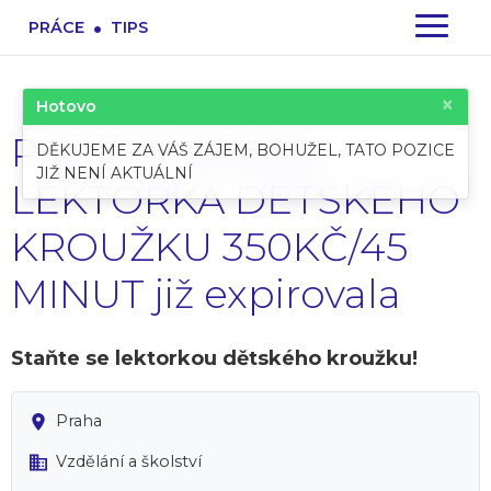
.
PRÁCE
TIPS
×
Hotovo
Pracovní pozice:
DĚKUJEME ZA VÁŠ ZÁJEM, BOHUŽEL, TATO POZICE
JIŽ NENÍ AKTUÁLNÍ
LEKTORKA DĚTSKÉHO
KROUŽKU 350KČ/45
MINUT již expirovala
Staňte se lektorkou dětského kroužku!
Praha
Vzdělání a školství