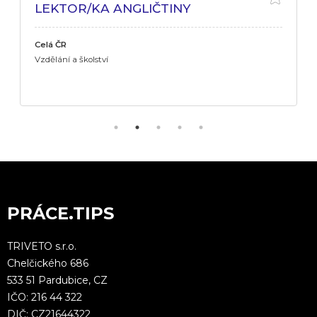
LEKTOR/KA ANGLIČTINY
Celá ČR
Vzdělání a školství
PRÁCE.TIPS
TRIVETO s.r.o.
Chelčického 686
533 51 Pardubice, CZ
IČO: 216 44 322
DIČ: CZ21644322