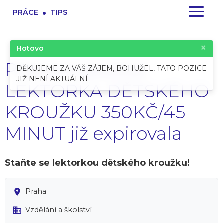
.
PRÁCE
TIPS
×
Hotovo
Pracovní pozice:
DĚKUJEME ZA VÁŠ ZÁJEM, BOHUŽEL, TATO POZICE
JIŽ NENÍ AKTUÁLNÍ
LEKTORKA DĚTSKÉHO
KROUŽKU 350KČ/45
MINUT již expirovala
Staňte se lektorkou dětského kroužku!
Praha
Vzdělání a školství