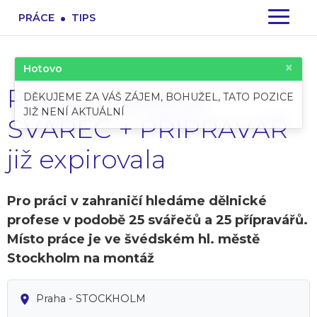
.
PRÁCE
TIPS
×
Hotovo
Pracovní pozice:
DĚKUJEME ZA VÁŠ ZÁJEM, BOHUŽEL, TATO POZICE
JIŽ NENÍ AKTUÁLNÍ
SVÁŘEČ + PŘÍPRAVÁŘ
již expirovala
Pro práci v zahraničí hledáme dělnické
profese v podobě 25 svářečů a 25 přípravářů.
Místo práce je ve švédském hl. městě
Stockholm na montáž
Praha - STOCKHOLM