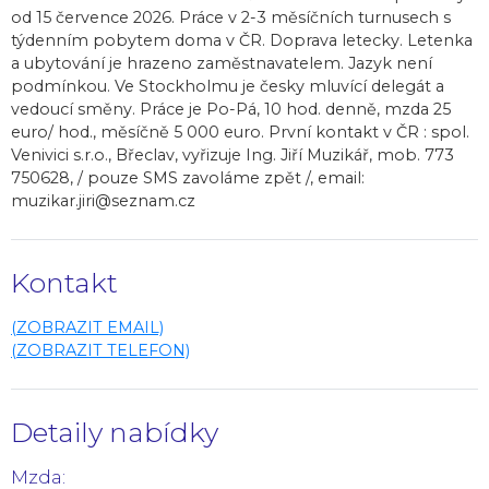
od 15 července 2026. Práce v 2-3 měsíčních turnusech s
týdenním pobytem doma v ČR. Doprava letecky. Letenka
a ubytování je hrazeno zaměstnavatelem. Jazyk není
podmínkou. Ve Stockholmu je česky mluvící delegát a
vedoucí směny. Práce je Po-Pá, 10 hod. denně, mzda 25
euro/ hod., měsíčně 5 000 euro. První kontakt v ČR : spol.
Venivici s.r.o., Břeclav, vyřizuje Ing. Jiří Muzikář, mob. 773
750628, / pouze SMS zavoláme zpět /, email:
muzikar.jiri@seznam.cz
Kontakt
(ZOBRAZIT EMAIL)
(ZOBRAZIT TELEFON)
Detaily nabídky
Mzda: