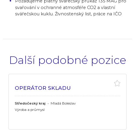
Požadujeme platný svářečský průkaz 135 MAG pro
svařování v ochranné atmosféře CO2 a vlastní
svářečskou kuklu. Živnostenský list, práce na IČO
Další podobné pozice
OPERÁTOR SKLADU
Středočeský kraj
•
Mladá Boleslav
Výroba a průmysl