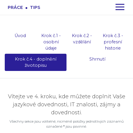
.
PRÁCE
TIPS
Úvod
Krok č.1 -
Krok č.2 -
Krok č.3 -
osobní
vzdělání
profesní
údaje
historie
Krok č.4 - doplnění
Shrnutí
životopisu
Vítejte ve 4. kroku, kde můžete doplnit Vaše
jazykové dovednosti, IT znalosti, zájmy a
dovednosti.
Všechny sekce jsou volitelné, nicméně položky jednotlivých záznamů
označené
*
jsou povinné.