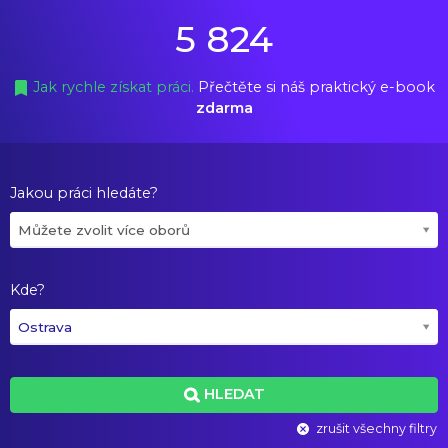
5 824
Jak rychle získat práci.
Přečtěte si náš praktický e-book
zdarma
Jakou práci hledáte?
Můžete zvolit více oborů
Kde?
Ostrava
HLEDAT
zrušit všechny filtry