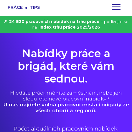
.
PRÁCE
TIPS
🔎
24 820 pracovních nabídek na trhu práce
– podívejte se
na
Index trhu práce 2025/2026
Nabídky práce a
brigád, které vám
sednou.
Hledáte práci, měníte zaměstnání, nebo jen
sledujete nové pracovní nabídky?
U nás najdete volná pracovní místa i brigády ze
všech oborů a regionů.
Počet aktuálních pracovních nabídek: