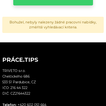
Bohužel, nebyly nalezeny žádné pracovní nabídky,
změňtě vyhledávací kriteria.
PRÁCE.TIPS
TRIVETO s.r.o.
Chelčického 686
533 51 Pardubice, CZ
IČO: 216 44 322
DIČ: CZ21644322
Telefon:
+420 602 051 664