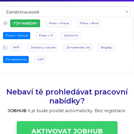
Zaměstnavatelé
TOP NABÍDKY
Práce v Praze
Práce v Brně
Práce v Ostravě
Práce v IT
Zahraničí
HPP
Zkrácený úvazek
Živnostenský list
Brigády
Pro absolventy
OZP
Nebaví tě prohledávat pracovní
nabídky?
JOBHUB
ti je bude posílat automaticky. Bez registrace.
AKTIVOVAT JOBHUB