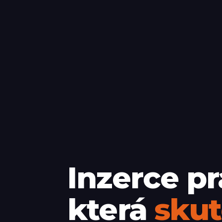
Inzerce pr
která
sku