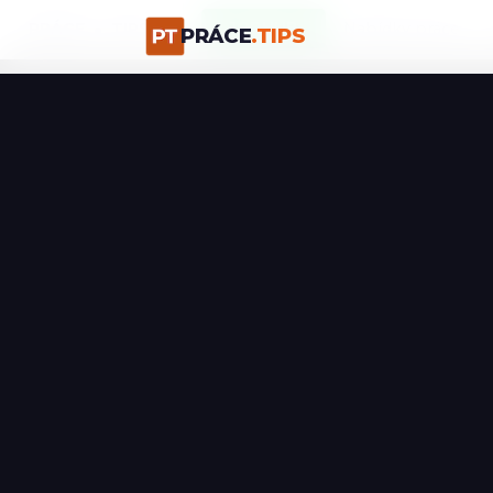
.
JOBHUB
PRÁCE
TIPS
Nabídky práce
PRÁCE
.TIPS