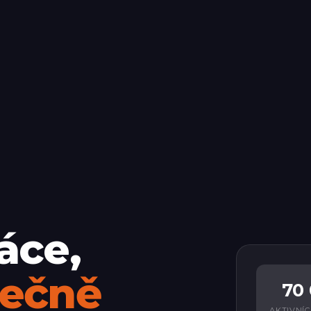
áce,
tečně
70
AKTIVNÍ