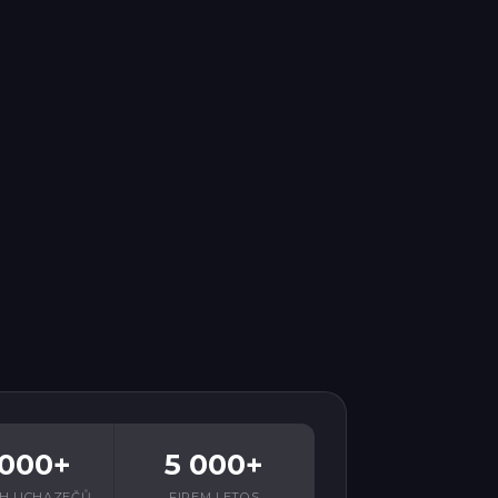
 000+
5 000+
CH UCHAZEČŮ
FIREM LETOS