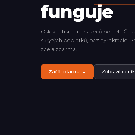
funguje
Oslovte tisíce uchazečů po celé Čes
skrytých poplatků, bez byrokracie. Pr
zcela zdarma.
Začít zdarma →
Zobrazit ceník