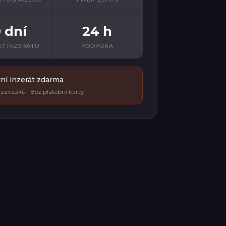
 dní
24 h
T INZERÁTU
PODPORA
ní inzerát zdarma
závazků · Bez platební karty