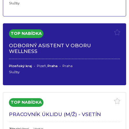
Služby
ODBORNÝ ASISTENT V OBORU
WELLNESS
Plzeňský kraj
•
Plzeň,
Praha
•
Praha
Služby
PRACOVNÍK ÚKLIDU (M/Ž) - VSETÍN
Zlínský kraj
•
Vsetín