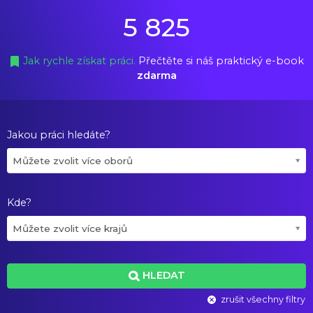
5 825
Jak rychle získat práci.
Přečtěte si náš praktický e-book
zdarma
Jakou práci hledáte?
Můžete zvolit více oborů
Kde?
Můžete zvolit více krajů
HLEDAT
zrušit všechny filtry