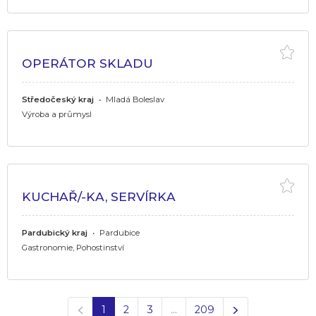
OPERÁTOR SKLADU
Středočeský kraj
•
Mladá Boleslav
Výroba a průmysl
KUCHAŘ/-KA, SERVÍRKA
Pardubický kraj
•
Pardubice
Gastronomie, Pohostinství
Předchozí
Další
1
2
3
…
209