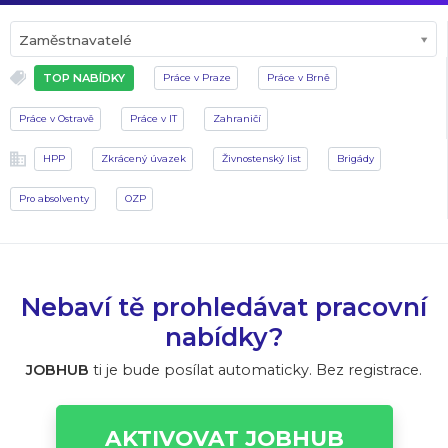
Zaměstnavatelé
TOP NABÍDKY
Práce v Praze
Práce v Brně
Práce v Ostravě
Práce v IT
Zahraničí
HPP
Zkrácený úvazek
Živnostenský list
Brigády
Pro absolventy
OZP
Nebaví tě prohledávat pracovní
nabídky?
JOBHUB
ti je bude posílat automaticky. Bez registrace.
AKTIVOVAT JOBHUB