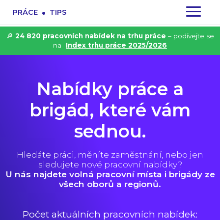
.
PRÁCE
TIPS
🔎
24 820 pracovních nabídek na trhu práce
– podívejte se
na
Index trhu práce 2025/2026
Nabídky práce a
brigád, které vám
sednou.
Hledáte práci, měníte zaměstnání, nebo jen
sledujete nové pracovní nabídky?
U nás najdete volná pracovní místa i brigády ze
všech oborů a regionů.
Počet aktuálních pracovních nabídek: