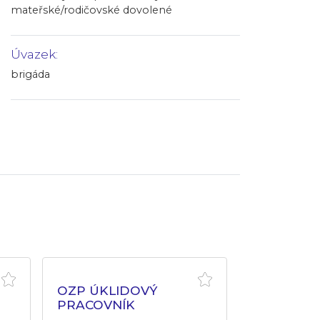
mateřské/rodičovské dovolené
Úvazek:
brigáda
OZP ÚKLIDOVÝ
PRACOVNÍK
ODBORNÝ 