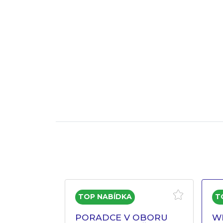
ISTENT V
PORADCE V OBORU
W