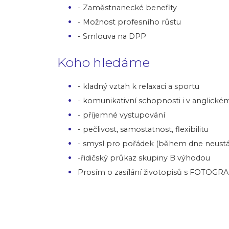
- Zaměstnanecké benefity
- Možnost profesního růstu
- Smlouva na DPP
Koho hledáme
- kladný vztah k relaxaci a sportu
- komunikativní schopnosti i v anglické
- příjemné vystupování
- pečlivost, samostatnost, flexibilitu
- smysl pro pořádek (během dne neustá
-řidičský průkaz skupiny B výhodou
Prosím o zasílání životopisů s FOTOGRAF