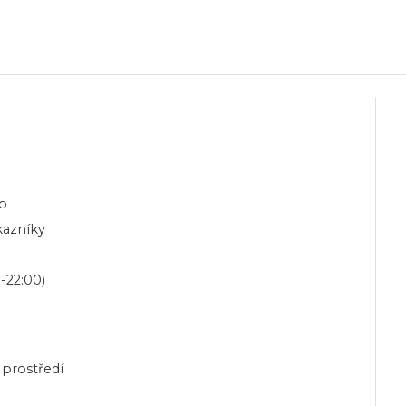
eb
kazníky
-22:00)
prostředí