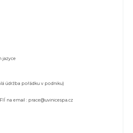
m jazyce
lá údržba pořádku v podniku)
IÍ na email : prace@uvinicespa.cz