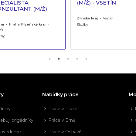
ECIALISTA |
(M/Ž) - VSETÍN
ONZULTANT (M/Ž)
Zlínský kraj
•
Vsetín
ha
•
Praha,
Plzeňský kraj
•
Služby
eň
žby
zy
Nabídky práce
Mo
firmy
Práce v Praze
ebuji brigádníky
Práce v Brně
dovedeme
Práce v Ostravě