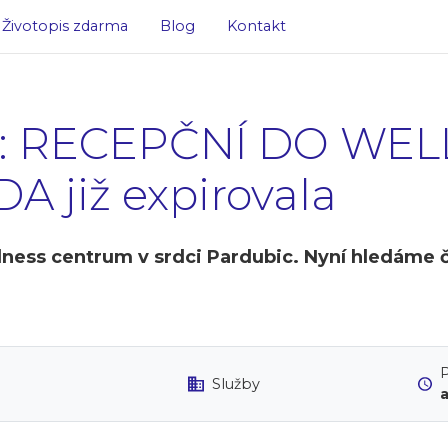
Životopis zdarma
Blog
Kontakt
ce: RECEPČNÍ DO WEL
A již expirovala
lness centrum v srdci Pardubic. Nyní hledáme č
P
Služby
a