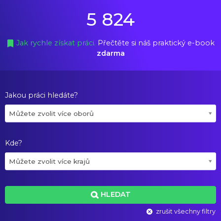
5 824
Jak rychle získat práci.
Přečtěte si náš praktický e-book
zdarma
Jakou práci hledáte?
Můžete zvolit více oborů
Kde?
Můžete zvolit více krajů
HLEDAT
zrušit všechny filtry