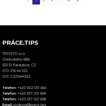
1
2
3
…
10
PRÁCE.TIPS
TRIVETO s.r.o.
Chelčického 686
533 51 Pardubice, CZ
IČO: 216 44 322
DIČ: CZ21644322
Telefon:
+420 602 051 664
Telefon:
+420 537 021 659
Telefon:
+420 537 021 658
Email:
podpora@prace.tips