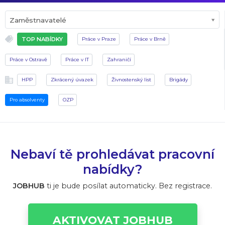
Zaměstnavatelé
TOP NABÍDKY
Práce v Praze
Práce v Brně
Práce v Ostravě
Práce v IT
Zahraničí
HPP
Zkrácený úvazek
Živnostenský list
Brigády
Pro absolventy
OZP
Nebaví tě prohledávat pracovní
nabídky?
JOBHUB
ti je bude posílat automaticky. Bez registrace.
AKTIVOVAT JOBHUB