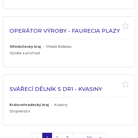
OPERÁTOR VÝROBY - FAURECIA PLAZY
Středočeský kraj
•
Mladá Boleslav
Výroba a průmysl
SVÁŘECÍ DĚLNÍK S DR1 - KVASINY
Královehradecký kraj
•
Kvasiny
Strojírenství
Předchozí
Další