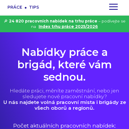
.
PRÁCE
TIPS
🔎
24 820 pracovních nabídek na trhu práce
– podívejte se
na
Index trhu práce 2025/2026
Nabídky práce a
brigád, které vám
sednou.
Hledáte práci, měníte zaměstnání, nebo jen
sledujete nové pracovní nabídky?
U nás najdete volná pracovní místa i brigády ze
všech oborů a regionů.
Počet aktuálních pracovních nabídek: