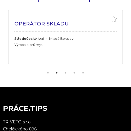
OPERÁTOR SKLADU
Středočeský kraj
•
Mladá Boleslav
Výroba a průmysl
PRÁCE.TIPS
TRIVETO s.r.o.
Chelčického 686