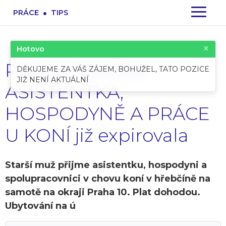
.
PRÁCE
TIPS
×
Hotovo
Pracovní pozice:
DĚKUJEME ZA VÁŠ ZÁJEM, BOHUŽEL, TATO POZICE
JIŽ NENÍ AKTUÁLNÍ
ASISTENTKA,
HOSPODYNĚ A PRÁCE
U KONÍ již expirovala
Starší muž přijme asistentku, hospodyni a
spolupracovnici v chovu koní v hřebčíně na
samotě na okraji Praha 10. Plat dohodou.
Ubytování na ú