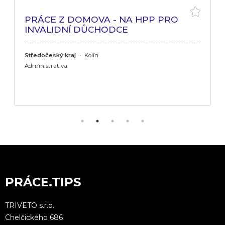
PRÁCE Z DOMOVA - NA HPP PRO
INVALIDNÍ DŮCHODCE
Středočeský kraj
•
Kolín
Administrativa
PRÁCE.TIPS
TRIVETO s.r.o.
Chelčického 686