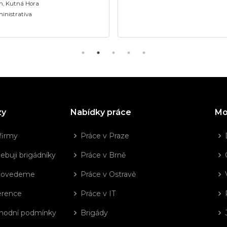
ín, Kutná Hora
inistrativa
zy
Nabídky práce
Mo
firmy
Práce v Praze
ebuji brigádníky
Práce v Brně
dovedeme
Práce v Ostravě
erence
Práce v IT
hodní podmínky
Brigády