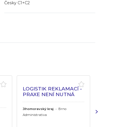
Česky C1+C2
LOGISTIK REKLAMACÍ -
PRACOVN
PRAXE NENÍ NUTNÁ
ZDRAVÍ A
Jihomoravský kraj
•
Brno
Královehradeck
Králové, Náchod, 
Administrativa
Pardubický kraj
Chrudim, Lázn