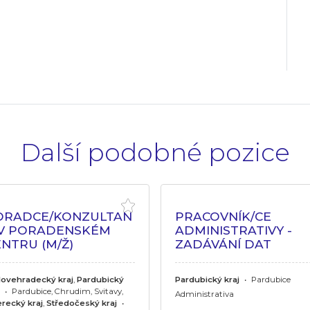
Další podobné pozice
ORADCE/KONZULTAN
PRACOVNÍK/CE
 V PORADENSKÉM
ADMINISTRATIVY -
NTRU (M/Ž)
ZADÁVÁNÍ DAT
lovehradecký kraj
,
Pardubický
Pardubický kraj
•
Pardubice
•
Pardubice, Chrudim, Svitavy,
Administrativa
erecký kraj
,
Středočeský kraj
•