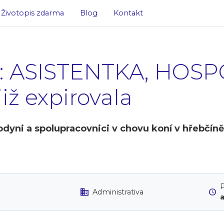
Životopis zdarma
Blog
Kontakt
ce: ASISTENTKA, HOS
ž expirovala
dyni a spolupracovnici v chovu koní v hřebčíně 
P
Administrativa
a