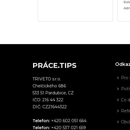
Kol
Adm
PRÁCE.TIPS
Odka
Pro 
TRIVETO s.r.o.
Chelčického 686
Potř
533 51 Pardubice, CZ
IČO: 216 44 322
Co 
DIČ: CZ21644322
Ref
Telefon:
+420 602 051 664
Obc
Telefon:
+420 537 021 659