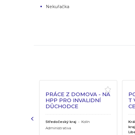
Nekuřačka
PRO DŮM
PRÁCE Z DOMOVA - NA
P
OHYBU
HPP PRO INVALIDNÍ
T
DŮCHODCE
CE
j
•
Hradec
ov, Jičín,
Středočeský kraj
•
Kolín
Krá
rdubice,
kraj
Administrativa
daneč
Lib