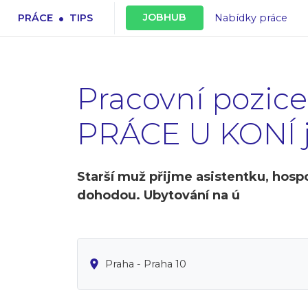
.
JOBHUB
PRÁCE
TIPS
Nabídky práce
Pracovní pozi
PRÁCE U KONÍ ji
Starší muž přijme asistentku, hospo
dohodou. Ubytování na ú
Praha - Praha 10