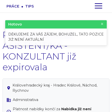
.
PRÁCE
TIPS
×
Hotovo
Pracovní pozice:
DĚKUJEME ZA VÁŠ ZÁJEM, BOHUŽEL, TATO POZICE
JIŽ NENÍ AKTUÁLNÍ
ASISTENT/KA -
KONZULTANT již
expirovala
Královehradecký kraj - Hradec Králové, Náchod,
Rychnov
Administrativa
Platnost nabídky končí za
Nabídka již není