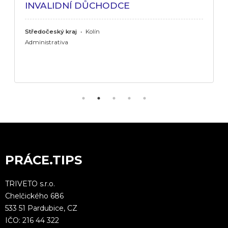
INVALIDNÍ DŮCHODCE
Středočeský kraj
•
Kolín
Administrativa
PRÁCE.TIPS
TRIVETO s.r.o.
Chelčického 686
533 51 Pardubice, CZ
IČO: 216 44 322