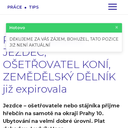
.
PRÁCE
TIPS
×
Hotovo
Pracovní pozice:
DĚKUJEME ZA VÁŠ ZÁJEM, BOHUŽEL, TATO POZICE
JIŽ NENÍ AKTUÁLNÍ
JEZDEC,
OŠETŘOVATEL KONÍ,
ZEMĚDĚLSKÝ DĚLNÍK
již expirovala
Jezdce – ošetřovatele nebo stájníka přijme
hřebčín na samotě na okraji Prahy 10.
Ubytování na velmi dobré úrovni. Plat