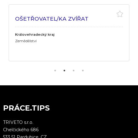
OŠETŘOVATEL/KA ZVÍŘAT
Královehradecký kraj
Zemědělství
PRÁCE.TIPS
TRIVETO s.r.o.
Chelčického 686
533 51 Pardubice, CZ