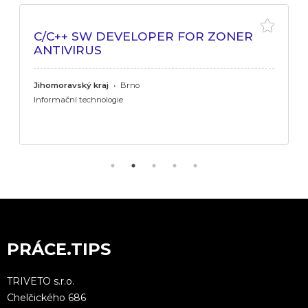
C/C++ SW DEVELOPER FOR ZONER
ANTIVIRUS
Jihomoravský kraj
•
Brno
Informační technologie
PRÁCE.TIPS
TRIVETO s.r.o.
Chelčického 686