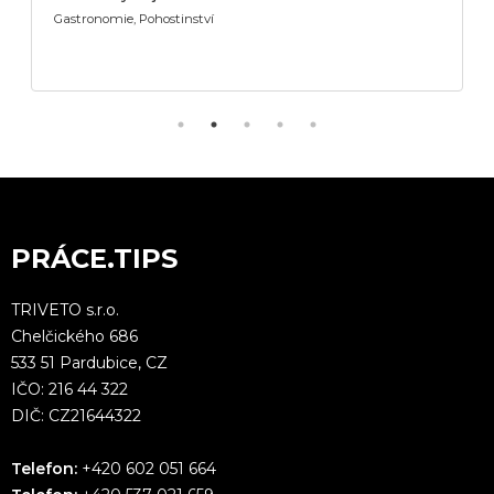
Gastronomie, Pohostinství
PRÁCE.TIPS
TRIVETO s.r.o.
Chelčického 686
533 51 Pardubice, CZ
IČO: 216 44 322
DIČ: CZ21644322
Telefon:
+420 602 051 664