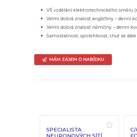
VŠ vzdělání elektrotechnického směru (
Velmi dobrá znalost angličtiny – denní
Velmi dobrá znalost němčiny – denní k
Samostatnost, spolehlivost, chuť se dál
MÁM ZÁJEM O NABÍDKU
 VÝVOJÁŘ
SPECIALISTA
C
NEURONOVÝCH SÍTÍ
F