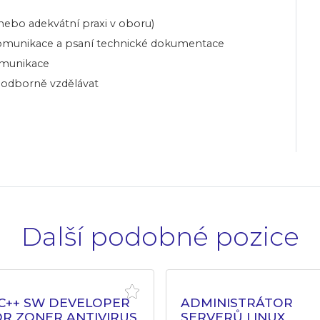
nebo adekvátní praxi v oboru)
 komunikace a psaní technické dokumentace
omunikace
e odborně vzdělávat
Další podobné pozice
/C++ SW DEVELOPER
ADMINISTRÁTOR
OR ZONER ANTIVIRUS
SERVERŮ LINUX