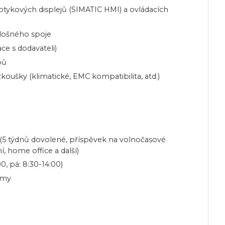
tykových displejů (SIMATIC HMI) a ovládacích
lošného spoje
 s dodavateli)
pů
oušky (klimatické, EMC kompatibilita, atd.)
(5 týdnů dovolené, příspěvek na volnočasové
í, home office a další)
0, pá: 8:30-14:00)
amy