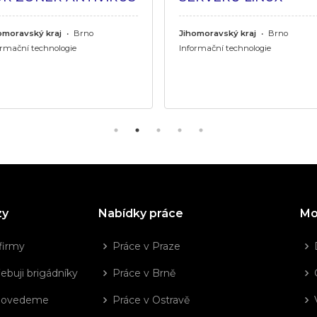
omoravský kraj
•
Brno
Jihomoravský kraj
•
Brno
ormační technologie
Informační technologie
zy
Nabídky práce
Mo
firmy
Práce v Praze
ebuji brigádníky
Práce v Brně
dovedeme
Práce v Ostravě