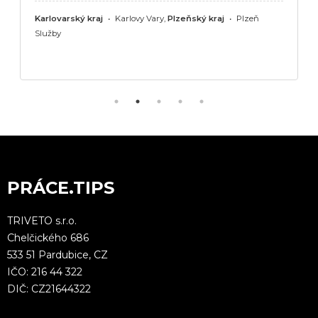
Karlovarský kraj
•
Karlovy Vary,
Plzeňský kraj
•
Plzeň
Služby
PRÁCE.TIPS
TRIVETO s.r.o.
Chelčického 686
533 51 Pardubice, CZ
IČO: 216 44 322
DIČ: CZ21644322