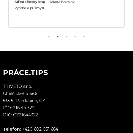
Středočeský kraj
•
Mladá Boleslav
Výroba a průmysl
PRÁCE.TIPS
TRIVETO s.r.o.
Chelčického 686
533 51 Pardubice, CZ
IČO: 216 44 322
DIČ: CZ21644322
Telefon:
+420 602 051 664