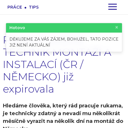
.
PRÁCE
TIPS
×
Hotovo
Pracovní pozice:
DĚKUJEME ZA VÁŠ ZÁJEM, BOHUŽEL, TATO POZICE
JIŽ NENÍ AKTUÁLNÍ
TECHNIK MONTÁŽÍ A
INSTALACÍ (ČR /
NĚMECKO) již
expirovala
Hledáme člověka, který rád pracuje rukama,
je technicky zdatný a nevadí mu několikrát
měsíčně vyrazit na několik dní na montáž do