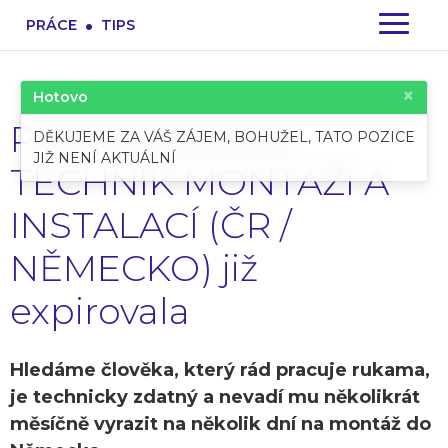
.
PRÁCE
TIPS
×
Hotovo
Pracovní pozice:
DĚKUJEME ZA VÁŠ ZÁJEM, BOHUŽEL, TATO POZICE
JIŽ NENÍ AKTUÁLNÍ
TECHNIK MONTÁŽÍ A
INSTALACÍ (ČR /
NĚMECKO) již
expirovala
Hledáme člověka, který rád pracuje rukama,
je technicky zdatný a nevadí mu několikrát
měsíčně vyrazit na několik dní na montáž do