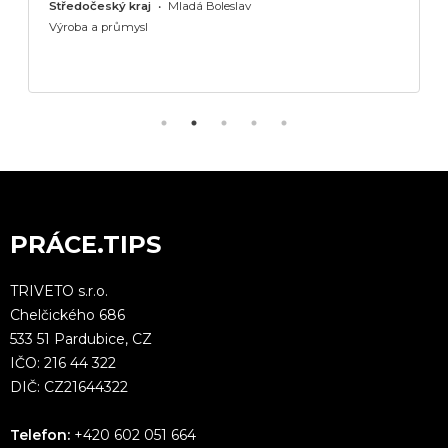
Středočeský kraj
•
Mladá Boleslav
Výroba a průmysl
PRÁCE.TIPS
TRIVETO s.r.o.
Chelčického 686
533 51 Pardubice, CZ
IČO: 216 44 322
DIČ: CZ21644322
Telefon:
+420 602 051 664