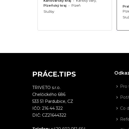
ň,
Praha
•
Karlovarský kraj
•
Karlovy Vary,
Plzeňský kraj
•
Plzeň
Pra
Plz
Služby
Slu
PRÁCE.TIPS
Odka
Pro 
TRIVETO s.r.o.
Chelčického 686
Potř
533 51 Pardubice, CZ
IČO: 216 44 322
Co 
DIČ: CZ21644322
Ref
Telefon:
+420 602 051 664