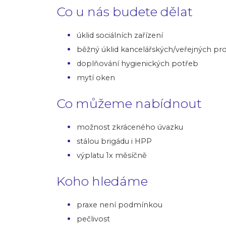
Co u nás budete dělat
úklid sociálních zařízení
běžný úklid kancelářských/veřejných pr
doplňování hygienických potřeb
mytí oken
Co můžeme nabídnout
možnost zkráceného úvazku
stálou brigádu i HPP
výplatu 1x měsíčně
Koho hledáme
praxe není podmínkou
pečlivost