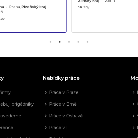
Zlínský kraj
•
Vsetín
ha
•
Praha,
Plzeňský kraj
•
Služby
eň
žby
zy
Nabídky práce
Mo
firmy
Práce v Praze
ebuji brigádníky
Práce v Brně
dovedeme
Práce v Ostravě
erence
Práce v IT