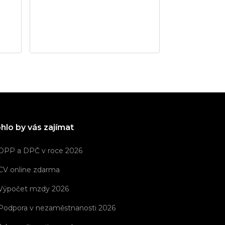
Plzeňský kraj
•
Praha
Služby
hlo by vás zajímat
DPP a DPČ v roce 2026
CV online zdarma
Výpočet mzdy 2026
Podpora v nezaměstnanosti 2026