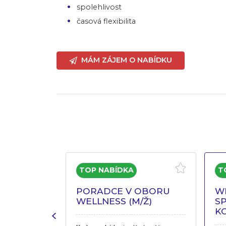
spolehlivost
časová flexibilita
MÁM ZÁJEM O NABÍDKU
ISTENT V
PORADCE V OBORU
W
LNESS
WELLNESS (M/Ž)
SP
K