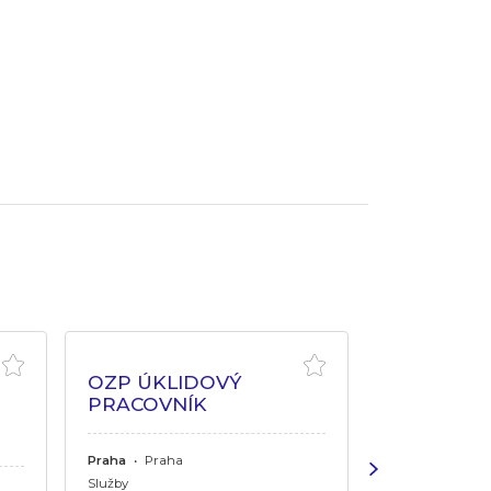
OZP ÚKLIDOVÝ
PRACOVNÍK
ODBORNÝ 
OBORU W
Praha
•
Praha
Služby