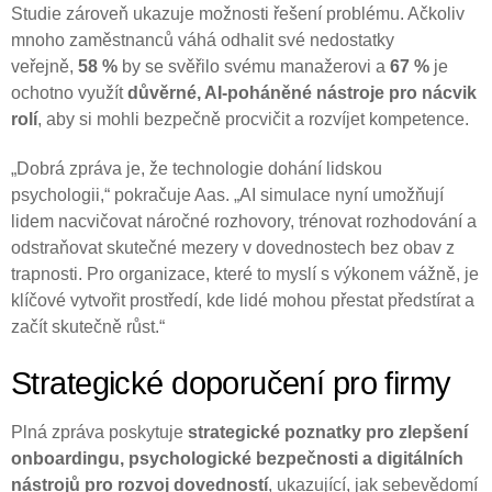
Studie zároveň ukazuje možnosti řešení problému. Ačkoliv
mnoho zaměstnanců váhá odhalit své nedostatky
veřejně,
58 %
by se svěřilo svému manažerovi a
67 %
je
ochotno využít
důvěrné, AI-poháněné nástroje pro nácvik
rolí
, aby si mohli bezpečně procvičit a rozvíjet kompetence.
„Dobrá zpráva je, že technologie dohání lidskou
psychologii,“ pokračuje Aas. „AI simulace nyní umožňují
lidem nacvičovat náročné rozhovory, trénovat rozhodování a
odstraňovat skutečné mezery v dovednostech bez obav z
trapnosti. Pro organizace, které to myslí s výkonem vážně, je
klíčové vytvořit prostředí, kde lidé mohou přestat předstírat a
začít skutečně růst.“
Strategické doporučení pro firmy
Plná zpráva poskytuje
strategické poznatky pro zlepšení
onboardingu, psychologické bezpečnosti a digitálních
nástrojů pro rozvoj dovedností
, ukazující, jak sebevědomí