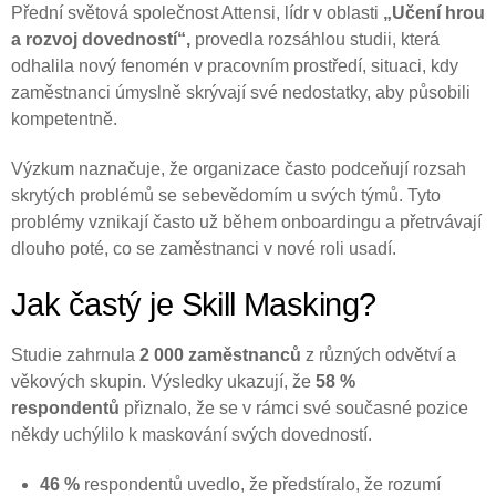
Přední světová společnost Attensi, lídr v oblasti
„Učení hrou
a rozvoj dovedností“,
provedla rozsáhlou studii, která
odhalila nový fenomén v pracovním prostředí, situaci, kdy
zaměstnanci úmyslně skrývají své nedostatky, aby působili
kompetentně.
Výzkum naznačuje, že organizace často podceňují rozsah
skrytých problémů se sebevědomím u svých týmů. Tyto
problémy vznikají často už během onboardingu a přetrvávají
dlouho poté, co se zaměstnanci v nové roli usadí.
Jak častý je Skill Masking?
Studie zahrnula
2 000 zaměstnanců
z různých odvětví a
věkových skupin. Výsledky ukazují, že
58 %
respondentů
přiznalo, že se v rámci své současné pozice
někdy uchýlilo k maskování svých dovedností.
46 %
respondentů uvedlo, že předstíralo, že rozumí