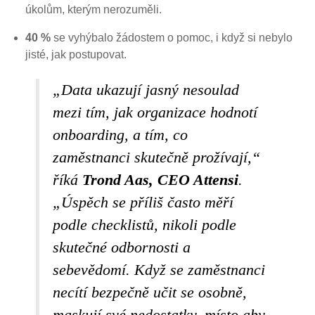
úkolům, kterým nerozuměli.
40 %
se vyhýbalo žádostem o pomoc, i když si nebylo
jisté, jak postupovat.
„Data ukazují jasný nesoulad
mezi tím, jak organizace hodnotí
onboarding, a tím, co
zaměstnanci skutečně prožívají,“
říká
Trond Aas, CEO Attensi
.
„Úspěch se příliš často měří
podle checklistů, nikoli podle
skutečné odbornosti a
sebevědomí. Když se zaměstnanci
necítí bezpečně učit se osobně,
maskují své nedostatky, místo aby