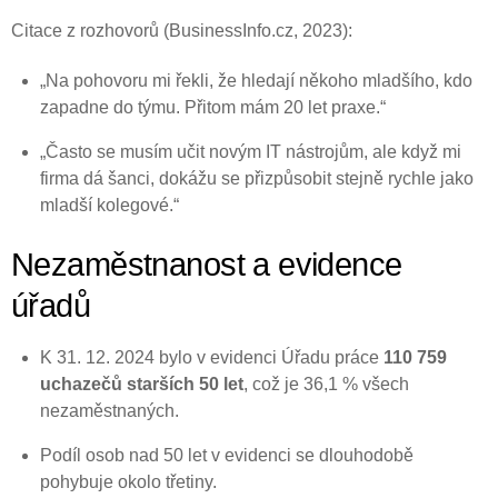
Citace z rozhovorů (BusinessInfo.cz, 2023):
„Na pohovoru mi řekli, že hledají někoho mladšího, kdo
zapadne do týmu. Přitom mám 20 let praxe.“
„Často se musím učit novým IT nástrojům, ale když mi
firma dá šanci, dokážu se přizpůsobit stejně rychle jako
mladší kolegové.“
Nezaměstnanost a evidence
úřadů
K 31. 12. 2024 bylo v evidenci Úřadu práce
110 759
uchazečů starších 50 let
, což je 36,1 % všech
nezaměstnaných.
Podíl osob nad 50 let v evidenci se dlouhodobě
pohybuje okolo třetiny.