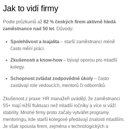
Jak to vidí firmy
Podle průzkumů až
82 % českých firem aktivně hledá
zaměstnance nad 50 let
. Důvody:
Spolehlivost a loajalita
– starší zaměstnanci méně
často mění práci.
Zkušenosti a know-how
– bývají oporou pro mladší
kolegy.
Schopnost zvládat zodpovědné úkoly
– často
zastávají role vedoucích, mentorů či odborníků.
Zkušenost z praxe: HR manažeři uvádějí, že zaměstnanci
55+ mají nižší fluktuaci než mladší ročníky a více si váží
stability. Mnohé firmy proto začaly vytvářet programy
mentoringu, kde starší kolegové předávají znalosti mladším.
Je však spousta firem, zejména v technologických a