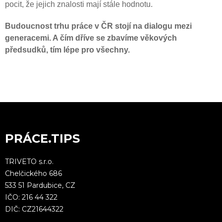
pocit, že jejich znalosti mají stále hodnotu.
Budoucnost trhu práce v ČR stojí na dialogu mezi
generacemi. A čím dříve se zbavíme věkových
předsudků, tím lépe pro všechny.
PRÁCE.TIPS
TRIVETO s.r.o.
Chelčického 686
533 51 Pardubice, CZ
IČO: 216 44 322
DIČ: CZ21644322