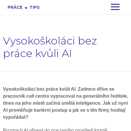
.
PRÁCE
TIPS
Vysokoškoláci bez
práce kvůli AI
Vysokoškoláci bez práce kvůli AI. Zatímco dříve se
pracovník call centra vypracoval na generálního ředitele,
dnes na jeho místě začíná umělá inteligence. Jak už nyní
AI proměňuje kariérní postup a jak se s tím firmy hodlají
vypořádat?
Rozmach AI přinesl do pracovního prostředí kromě