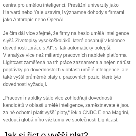
centra pro umělou inteligenci. Prestižní univerzity jako
Harvard nebo Yale uzavírají významné dohody s firmami
jako Anthropic nebo OpenAI.
Je čím dál více zřejmé, že firmy na heslo umělá inteligence
slyší. Životopisy vysokoškoláků, které obsahují v kolonce
dovednosti „práce s AI“, si tak automaticky polepší.
V analýze více než miliardy pracovních nabídek platforma
Lightcast zaměřená na trh práce zaznamenala nejen nárůst
poptávky po dovednostech v oblasti umělé inteligence, ale
také vyšší průměrné platy u pracovních pozic, které tyto
dovednosti vyžadují.
„Pracovní nabídky stále více zohledňují dovednosti
kandidátů v oblasti umělé inteligence, zaměstnavatelé jsou
za ně ochotni platit vyšší platy,“ řekla CNBC Elena Magrini,
vedoucí globálního výzkumu ve společnosti Lightcast.
Jak si říct o vyšší plat?