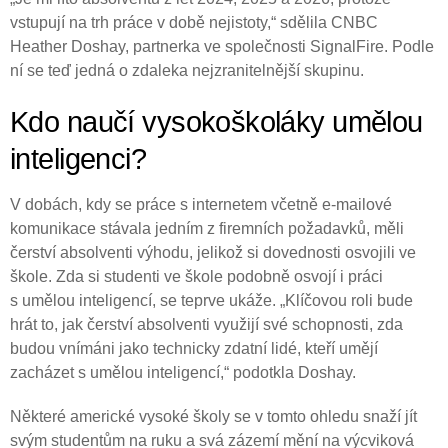
vstupují na trh práce v době nejistoty,“ sdělila CNBC
Heather Doshay, partnerka ve společnosti SignalFire. Podle
ní se teď jedná o zdaleka nejzranitelnější skupinu.
Kdo naučí vysokoškoláky umělou
inteligenci?
V dobách, kdy se práce s internetem včetně e-mailové
komunikace stávala jedním z firemních požadavků, měli
čerství absolventi výhodu, jelikož si dovednosti osvojili ve
škole. Zda si studenti ve škole podobně osvojí i práci
s umělou inteligencí, se teprve ukáže. „Klíčovou roli bude
hrát to, jak čerství absolventi využijí své schopnosti, zda
budou vnímáni jako technicky zdatní lidé, kteří umějí
zacházet s umělou inteligencí,“ podotkla Doshay.
Některé americké vysoké školy se v tomto ohledu snaží jít
svým studentům na ruku a svá zázemí mění na výcviková