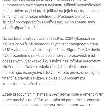
automatizace také chaos a nejistotu. Někteří vysokoškoláci
mají problém najít si práci, jelikož na jejich nástupní pozice
firmy najímají umělou inteligenci. Postupné a trpělivé
šplhání po korporátním žebříčku tak, jak ho známe, tedy
v řadě případů končí.
Na základě analýzy dat z let 2019 až 2024 týkajících se
největších veřejně obchodovaných technologických firem
v USA zjistila ve své studii společnost SignalFire, že došlo
k 50procentnímu poklesu počtu nových pracovních míst
obsazených vysokoškoláky s méně než ročními pracovními
zkušenostmi. Data se týkala různých profesí – prodeje,
marketingu, inženýrství, lidských zdrojů, provozu, designu,
financí a právních služeb. Pokles o 50 procent byl
konzistentní ve všech oblastech.
Ztráta pracovních míst mezi 16–24letými roste a americký trh
práce prochází nejtěžším obdobím od pandemie koronaviru.
„Je mi líto absolventů z let 2024, 2025 a 2026, protože