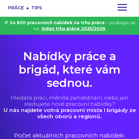
.
PRÁCE
TIPS
🔎
24 820 pracovních nabídek na trhu práce
– podívejte se
na
Index trhu práce 2025/2026
Nabídky práce a
brigád, které vám
sednou.
Hledáte práci, měníte zaměstnání, nebo jen
sledujete nové pracovní nabídky?
U nás najdete volná pracovní místa i brigády ze
všech oborů a regionů.
Počet aktuálních pracovních nabídek: