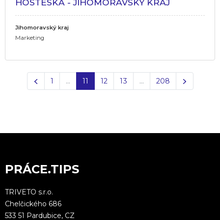
HOSTESKA - JIHOMORAVSKÝ KRAJ
Jihomoravský kraj
Marketing
Předchozí
Další
1
…
11
12
13
…
208
PRÁCE.TIPS
TRIVETO s.r.o.
Chelčického 686
533 51 Pardubice, CZ