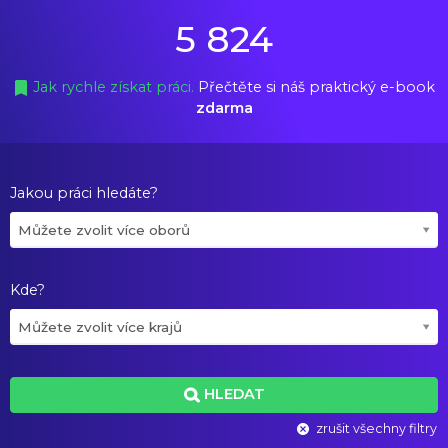
5 824
Jak rychle získat práci.
Přečtěte si náš praktický e-book
zdarma
Jakou práci hledáte?
Můžete zvolit více oborů
Kde?
Můžete zvolit více krajů
HLEDAT
zrušit všechny filtry