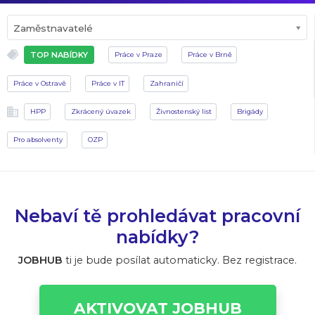
Zaměstnavatelé
TOP NABÍDKY
Práce v Praze
Práce v Brně
Práce v Ostravě
Práce v IT
Zahraničí
HPP
Zkrácený úvazek
Živnostenský list
Brigády
Pro absolventy
OZP
Nebaví tě prohledávat pracovní
nabídky?
JOBHUB
ti je bude posílat automaticky. Bez registrace.
AKTIVOVAT JOBHUB