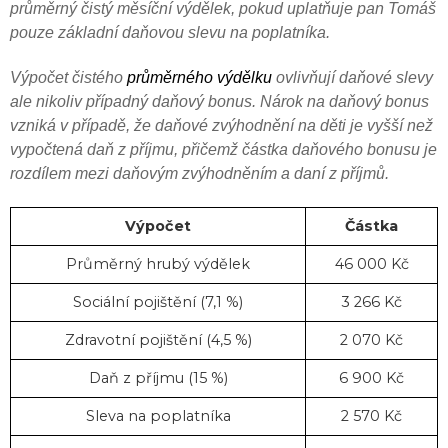
průměrný čistý měsíční výdělek, pokud uplatňuje pan Tomáš
pouze základní daňovou slevu na poplatníka.
Výpočet čistého
průměrného výdělku
ovlivňují daňové slevy
ale nikoliv případný daňový bonus. Nárok na daňový bonus
vzniká v případě, že daňové zvýhodnění na děti je vyšší než
vypočtená daň z příjmu, přičemž částka daňového bonusu je
rozdílem mezi daňovým zvýhodněním a daní z příjmů.
Výpočet
Částka
Průměrný hrubý výdělek
46 000 Kč
Sociální pojištění (7,1 %)
3 266 Kč
Zdravotní pojištění (4,5 %)
2 070 Kč
Daň z příjmu (15 %)
6 900 Kč
Sleva na poplatníka
2 570 Kč