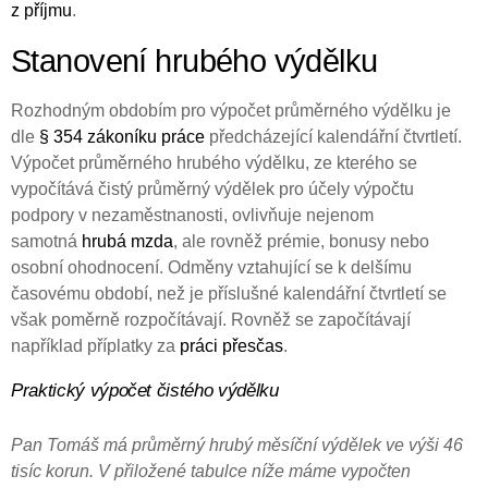
z příjmu
.
Stanovení hrubého výdělku
Rozhodným obdobím pro výpočet průměrného výdělku je
dle
§ 354 zákoníku práce
předcházející kalendářní čtvrtletí.
Výpočet průměrného hrubého výdělku, ze kterého se
vypočítává čistý průměrný výdělek pro účely výpočtu
podpory v nezaměstnanosti, ovlivňuje nejenom
samotná
hrubá mzda
, ale rovněž prémie, bonusy nebo
osobní ohodnocení. Odměny vztahující se k delšímu
časovému období, než je příslušné kalendářní čtvrtletí se
však poměrně rozpočítávají. Rovněž se započítávají
například příplatky za
práci přesčas
.
Praktický výpočet čistého výdělku
Pan Tomáš má průměrný hrubý měsíční výdělek ve výši 46
tisíc korun. V přiložené tabulce níže máme vypočten