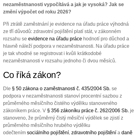
nezaměstnanosti vypočítává a jak je vysoká? Jak se
změní výpočet od roku 2026?
Při ztrátě zaměstnání je evidence na úřadu práce výhodná
ze tří důvodů: zdravotní pojištění platí stát, v zákonném
rozsahu se
evidence na úřadu práce
hodnotí pro důchod a
hlavně náleží podpora v nezaměstnanosti. Na úřadu práce
je tak vhodné se registrovat i kvůli krátkodobé
nezaměstnanosti v rozsahu jednoho či dvou měsíců.
Co říká zákon?
Dle
§ 50 zákona o zaměstnanosti č. 435/2004 Sb.
se
podpora v nezaměstnanosti stanoví procentní sazbou z
průměrného měsíčního čistého výdělku stanoveného
zákoníkem práce. V
§ 356 zákoníku práce č. 262/2006 Sb.
je
stanoveno, že průměrný čistý měsíční výdělek se zjistí z
průměrného měsíčního hrubého výdělku
odečtením
sociálního pojištění
,
zdravotního pojištění
a
daně