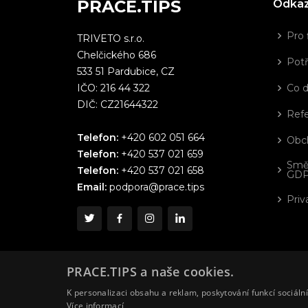
PRÁCE.TIPS
Odka
Pro 
TRIVETO s.r.o.
Chelčického 686
Potř
533 51 Pardubice, CZ
IČO: 216 44 322
Co 
DIČ: CZ21644322
Ref
Telefon:
+420 602 051 664
Obc
Telefon:
+420 537 021 659
Smě
Telefon:
+420 537 021 658
GD
Email:
podpora@prace.tips
Priv
PRACE.TIPS a naše cookies.
K personalizaci obsahu a reklam, poskytování funkcí sociáln
Více informací