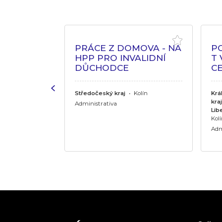
PRO DŮM
PRÁCE Z DOMOVA - NA
P
OHYBU
HPP PRO INVALIDNÍ
T
DŮCHODCE
CE
j
•
Hradec
ov, Jičín,
Středočeský kraj
•
Kolín
Krá
rdubice,
kraj
Administrativa
daneč
Lib
Kol
Adm