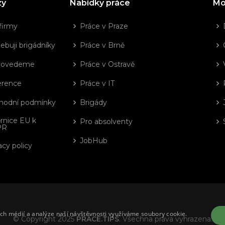
zy
Nabídky práce
Mo
firmy
Práce v Praze
ebuji brigádníky
Práce v Brně
dovedeme
Práce v Ostravě
erence
Práce v IT
hodní podmínky
Brigády
rnice EU k
Pro absolventy
PR
JobHub
acy policy
ích médií a analýze naší návštěvnosti využíváme soubory cookie.
© Copyright 2025
PRÁCE.TIPS
. Všechna práva vyhrazena.