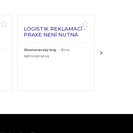
LOGISTIK REKLAMACÍ -
PRACOVN
PRAXE NENÍ NUTNÁ
ZDRAVÍ A
Jihomoravský kraj
•
Brno
Královehradeck
Králové, Náchod, 
Administrativa
Pardubický kraj
Chrudim, Lázn
Administrativa