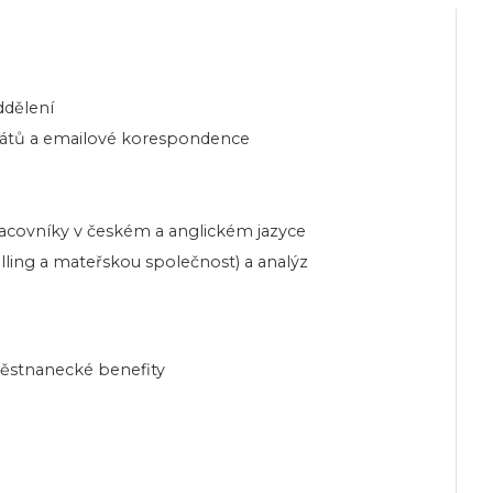
ddělení
onátů a emailové korespondence
racovníky v českém a anglickém jazyce
lling a mateřskou společnost) a analýz
městnanecké benefity