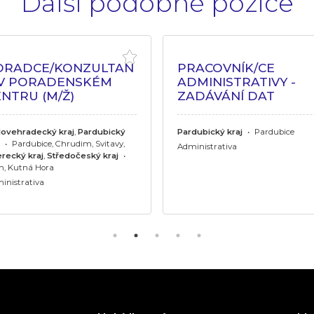
Další podobné pozice
ORADCE/KONZULTAN
PRACOVNÍK/CE
 V PORADENSKÉM
ADMINISTRATIVY -
NTRU (M/Ž)
ZADÁVÁNÍ DAT
lovehradecký kraj
,
Pardubický
Pardubický kraj
•
Pardubice
•
Pardubice, Chrudim, Svitavy,
Administrativa
erecký kraj
,
Středočeský kraj
•
ín, Kutná Hora
inistrativa