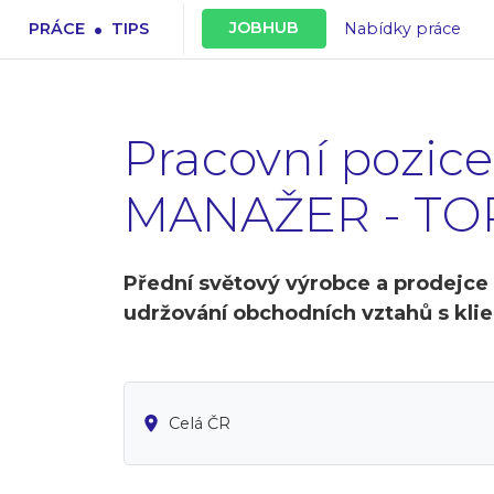
.
JOBHUB
PRÁCE
TIPS
Nabídky práce
Pracovní pozi
MANAŽER - TOP 
Přední světový výrobce a prodejc
udržování obchodních vztahů s klie
Celá ČR