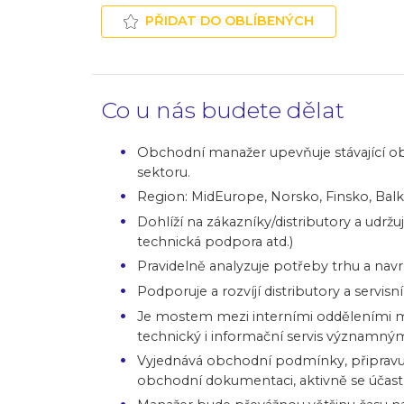
PŘIDAT DO OBLÍBENÝCH
Co u nás budete dělat
Obchodní manažer upevňuje stávající o
sektoru.
Region: MidEurope, Norsko, Finsko, Bal
Dohlíží na zákazníky/distributory a udrž
technická podpora atd.)
Pravidelně analyzuje potřeby trhu a navrh
Podporuje a rozvíjí distributory a servisn
Je mostem mezi interními odděleními ma
technický i informační servis významný
Vyjednává obchodní podmínky, připravuj
obchodní dokumentaci, aktivně se účast