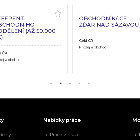
EFERENT
OBCHODNÍK/-CE -
BCHODNÍHO
ŽĎÁR NAD SÁZAVOU
DĚLENÍ (AŽ 50.000
)
Celá ČR
Prodej a obchod
á ČR
dej a obchod
zy
Nabídky práce
Mo
firmy
Práce v Praze