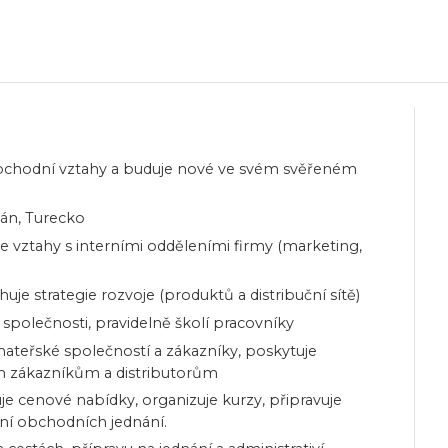
bchodní vztahy a buduje nové ve svém svěřeném
kán, Turecko
uje vztahy s interními odděleními firmy (marketing,
uje strategie rozvoje (produktů a distribuční sítě)
í společnosti, pravidelně školí pracovníky
teřské společností a zákazníky, poskytuje
m zákazníkům a distributorům
e cenové nabídky, organizuje kurzy, připravuje
ní obchodních jednání.