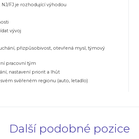
 NJ/FJ je rozhodující výhodou
osti
dat vývoj
ouchání, přizpůsobivost, otevřená mysl, týmový
ní pracovní tým
, nastavení priorit a lhůt
e svém svěřeném regionu (auto, letadlo)
Další podobné pozice