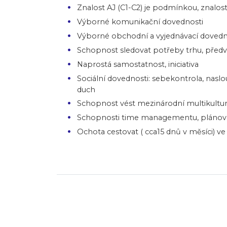
Znalost AJ (C1-C2) je podmínkou, znalost
Výborné komunikační dovednosti
Výborné obchodní a vyjednávací dovedn
Schopnost sledovat potřeby trhu, předví
Naprostá samostatnost, iniciativa
Sociální dovednosti: sebekontrola, nasl
duch
Schopnost vést mezinárodní multikultur
Schopnosti time managementu, plánování
Ochota cestovat ( cca15 dnů v měsíci) v