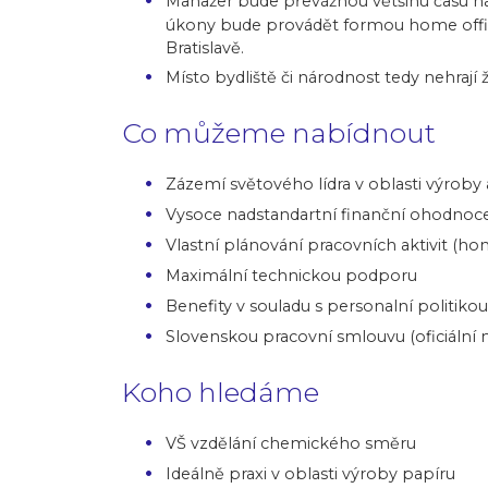
Manažer bude převážnou většinu času na c
úkony bude provádět formou home office 
Bratislavě.
Místo bydliště či národnost tedy nehrají ž
Co můžeme nabídnout
Zázemí světového lídra v oblasti výrob
Vysoce nadstandartní finanční ohodnoce
Vlastní plánování pracovních aktivit (ho
Maximální technickou podporu
Benefity v souladu s personalní politik
Slovenskou pracovní smlouvu (oficiální m
Koho hledáme
VŠ vzdělání chemického směru
Ideálně praxi v oblasti výroby papíru