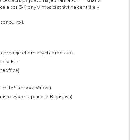
estách, přípravu na jednání a administrativí
a cca 3-4 dny v měsíci stráví na centrále v
ádnou roli.
y a prodeje chemických produktů
ní v Eur
meoffice)
ou mateřské společnosti
ísto výkonu práce je Bratislava)