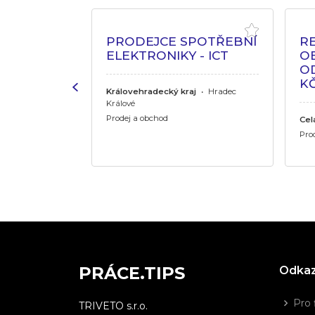
PRODEJCE SPOTŘEBNÍ
R
T
ELEKTRONIKY - ICT
O
OD
KČ
j
•
Hradec
Královehradecký kraj
•
Hradec
Králové
Prodej a obchod
Cel
Pro
PRÁCE.TIPS
Odka
Pro 
TRIVETO s.r.o.