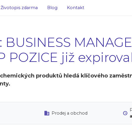
Životopis zdarma
Blog
Kontakt
ce: BUSINESS MANAG
POZICE již expirova
e chemických produktů hledá klíčového zaměst
nty.
P
Prodej a obchod
a