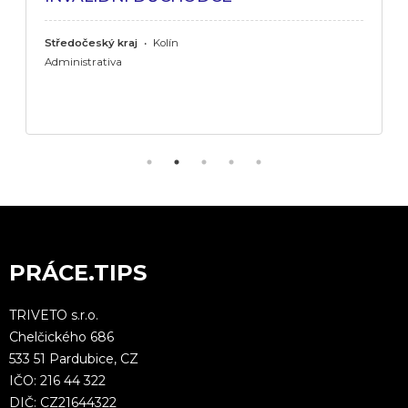
Středočeský kraj
•
Kolín
Administrativa
PRÁCE.TIPS
TRIVETO s.r.o.
Chelčického 686
533 51 Pardubice, CZ
IČO: 216 44 322
DIČ: CZ21644322