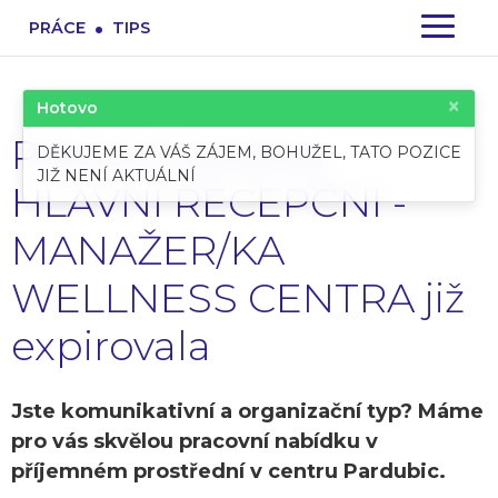
.
PRÁCE
TIPS
×
Hotovo
Pracovní pozice:
DĚKUJEME ZA VÁŠ ZÁJEM, BOHUŽEL, TATO POZICE
JIŽ NENÍ AKTUÁLNÍ
HLAVNÍ RECEPČNÍ -
MANAŽER/KA
WELLNESS CENTRA již
expirovala
Jste komunikativní a organizační typ? Máme
pro vás skvělou pracovní nabídku v
příjemném prostřední v centru Pardubic.