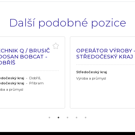
Další podobné pozice
CHNIK Q / BRUSIČ
OPERÁTOR VÝROBY 
OOSAN BOBCAT -
STŘEDOČESKÝ KRAJ
OBŘÍŠ
Středočeský kraj
edočeský kraj
•
Dobříš,
Výroba a průmysl
edočeský kraj
•
Příbram
oba a průmysl