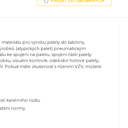
PŘIDAT DO OBLÍBENÝCH
í materiálu pro výrobu palety do šablony,
 výrobků (atypických palet) pneumatickým
lu ke spojení na paletu, spojení částí palety
ku, vizuální kontrole, odebrání hotové palety,
ZV. Pokud máte zkušenost s řízením VZV, můžete
tí kariérního růstu.
sažení normy.