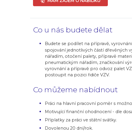
MÁM ZÁJEM O NABÍDKU
Co u nás budete dělat
Budete se podílet na přípravě, vyrovnán
spojování jednotlivých částí dřevěných
nářadím, otočení palety, přípravě materiá
pneumatickým nářadím, značkování výrob
vyrovnání a přípravě pro odvoz palet V
postoupit na pozici řidiče VZV.
Co můžeme nabídnout
Práci na hlavní pracovní poměr s možnos
Motivující finanční ohodnocení - dle do
Příplatky za práci ve státní svátky.
Dovolenou 20 dní/rok.