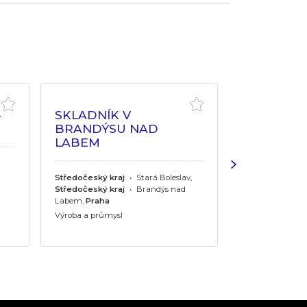
-
SKLADNÍK V
SEŘIZOVA
BRANDÝSU NAD
LINKY
LABEM
Středočeský kr
Středočeský kraj
•
Stará Boleslav,
Výroba a průmys
Středočeský kraj
•
Brandýs nad
Labem,
Praha
Výroba a průmysl