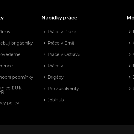
zy
Nabídky práce
Mo
firmy
Práce v Praze
ebuji brigádníky
Práce v Brně
dovedeme
Práce v Ostravě
erence
Práce v IT
hodní podmínky
Brigády
rnice EU k
Pro absolventy
PR
JobHub
acy policy