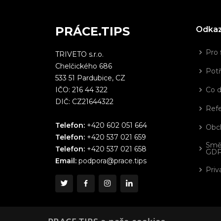
PRÁCE.TIPS
Odka
Pro 
TRIVETO s.r.o.
Chelčického 686
Potř
533 51 Pardubice, CZ
IČO: 216 44 322
Co 
DIČ: CZ21644322
Ref
Telefon:
+420 602 051 664
Obc
Telefon:
+420 537 021 659
Smě
Telefon:
+420 537 021 658
GD
Email:
podpora@prace.tips
Priv