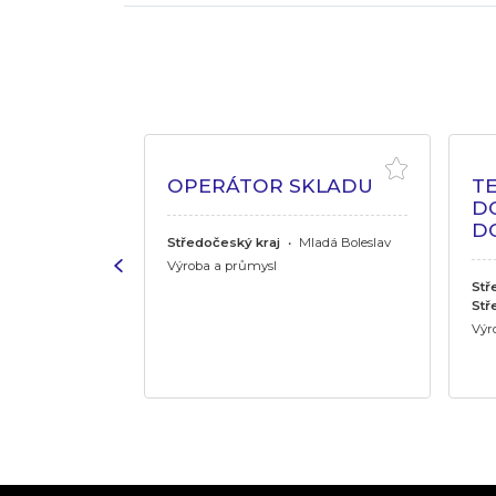
VÝROBNÍ
OPERÁTOR SKLADU
TE
D
D
Středočeský kraj
•
Mladá Boleslav
ělník
Výroba a průmysl
Stř
Stř
Výr