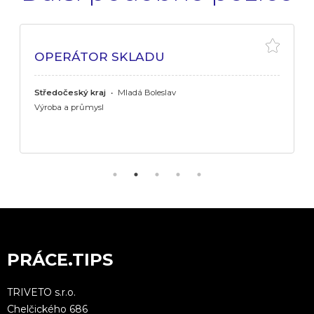
OPERÁTOR SKLADU
Středočeský kraj
•
Mladá Boleslav
Výroba a průmysl
PRÁCE.TIPS
TRIVETO s.r.o.
Chelčického 686