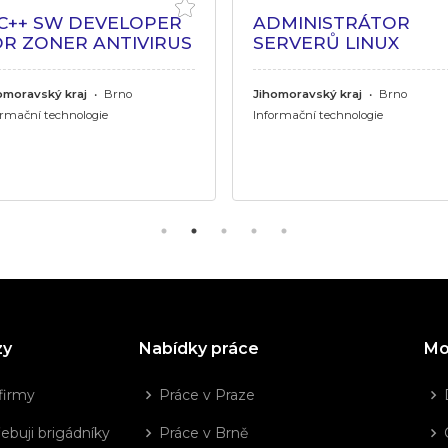
/C++ SW DEVELOPER
ADMINISTRÁTOR
OR ZONER ANTIVIRUS
SERVERŮ LINUX
omoravský kraj
•
Brno
Jihomoravský kraj
•
Brno
ormační technologie
Informační technologie
zy
Nabídky práce
Mo
firmy
Práce v Praze
ebuji brigádníky
Práce v Brně