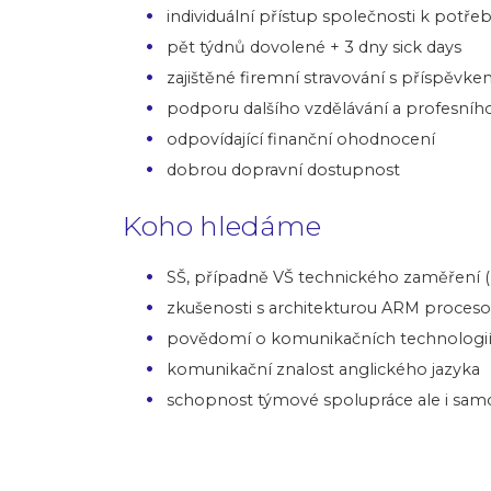
individuální přístup společnosti k pot
pět týdnů dovolené + 3 dny sick days
zajištěné firemní stravování s příspěvk
podporu dalšího vzdělávání a profesníh
odpovídající finanční ohodnocení
dobrou dopravní dostupnost
Koho hledáme
SŠ, případně VŠ technického zaměření (
zkušenosti s architekturou ARM proces
povědomí o komunikačních technologií 
komunikační znalost anglického jazyka
schopnost týmové spolupráce ale i samo