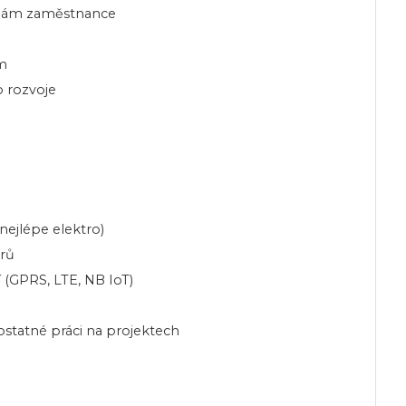
řebám zaměstnance
em
o rozvoje
nejlépe elektro)
orů
(GPRS, LTE, NB IoT)
statné práci na projektech