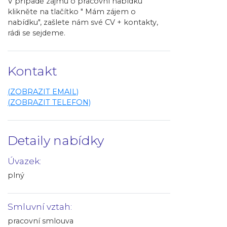
V případě zájmu o pracovní nabídku
klikněte na tlačítko " Mám zájem o
nabídku", zašlete nám své CV + kontakty,
rádi se sejdeme.
Kontakt
(ZOBRAZIT EMAIL)
(ZOBRAZIT TELEFON)
Detaily nabídky
Úvazek:
plný
Smluvní vztah:
pracovní smlouva