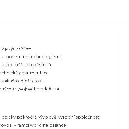
v jazyce C/C++
y a moderními technologiemi
í do měřících přístrojů
 technické dokumentace
unikačních přístrojů
mci týmů vývojového oddělení
logicky pokročilé vývojově-výrobní společnosti
ovoz) v rámci work life balance