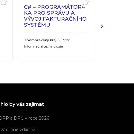
C# – PROGRAMÁTOR/-
FRONT - 
KA PRO SPRÁVU A
VÝVOJ FAKTURAČNÍHO
Pardubický kraj
SYSTÉMU
Informační tech
Jihomoravský kraj
•
Brno
Informační technologie
hlo by vás zajímat
DPP a DPČ v roce 2026
CV online zdarma