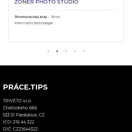
ZONER PHOTO STUDIO
Jihomoravský kraj
•
Brno
Informační technologie
PRÁCE.TIPS
TRIVETO s.r.o.
Chelčického 686
533 51 Pardubice, CZ
IČO: 216 44 322
DIČ: CZ21644322