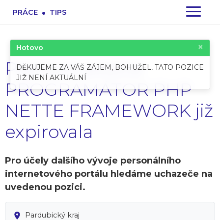
.
PRÁCE
TIPS
×
Hotovo
Pracovní pozice:
DĚKUJEME ZA VÁŠ ZÁJEM, BOHUŽEL, TATO POZICE
JIŽ NENÍ AKTUÁLNÍ
PROGRAMÁTOR PHP
NETTE FRAMEWORK již
expirovala
Pro účely dalšího vývoje personálního
internetového portálu hledáme uchazeče na
uvedenou pozici.
Pardubický kraj