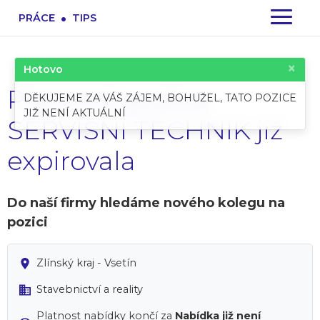
.
PRÁCE
TIPS
×
Hotovo
Pracovní pozice:
DĚKUJEME ZA VÁŠ ZÁJEM, BOHUŽEL, TATO POZICE
JIŽ NENÍ AKTUÁLNÍ
SERVISNÍ TECHNIK již
expirovala
Do naší firmy hledáme nového kolegu na
pozici
Zlínský kraj - Vsetín
Stavebnictví a reality
Platnost nabídky končí za
Nabídka již není