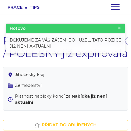
.
PRÁCE
TIPS
×
Hotovo
Pracovní pozice: LESNÍK
DĚKUJEME ZA VÁŠ ZÁJEM, BOHUŽEL, TATO POZICE
JIŽ NENÍ AKTUÁLNÍ
/ POLESNÝ již expirovala
Jihočeský kraj
Zemědělství
Platnost nabídky končí za
Nabídka již není
aktuální
PŘIDAT DO OBLÍBENÝCH