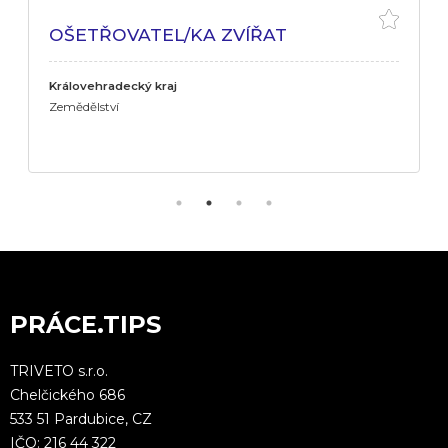
OŠETŘOVATEL/KA ZVÍŘAT
Královehradecký kraj
Zemědělství
PRÁCE.TIPS
TRIVETO s.r.o.
Chelčického 686
533 51 Pardubice, CZ
IČO: 216 44 322