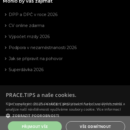
Mohlo by vás zajímat
DPP a DPČ v roce 2026
CV online zdarma
Výpočet mzdy 2026
Podpora v nezaměstnanosti 2026
Jak se připravit na pohovor
Superdávka 2026
PRACE.TIPS a naše cookies.
K personalizaci obsahu a reklam, poskytování funkcí sociálních médií a
© Copyright 2025
PRÁCE.TIPS
. Všechna práva vyhrazena.
analýze naší návštěvnosti využíváme soubory cookie.
Více informací
ZOBRAZIT PODROBNOSTI
PŘIJMOUT VŠE
VŠE ODMÍTNOUT