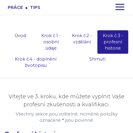
.
PRÁCE
TIPS
Úvod
Krok č.1 -
Krok č.2 -
Krok č.3 -
osobní
vzdělání
profesní
údaje
historie
Krok č.4 - doplnění
Shrnutí
životopisu
Vítejte ve 3. kroku, kde můžete vyplnit Vaše
profesní zkušenosti a kvalifikaci.
Všechny sekce jsou volitelné, nicméně položky
označené
*
jsou povinné.